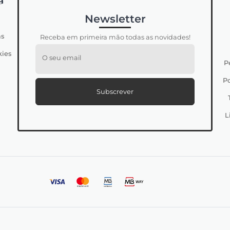
a
Newsletter
s
Receba em primeira mão todas as novidades!
kies
O seu email
P
Po
Subscrever
L