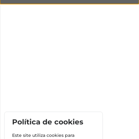
Política de cookies
Este site utiliza cookies para