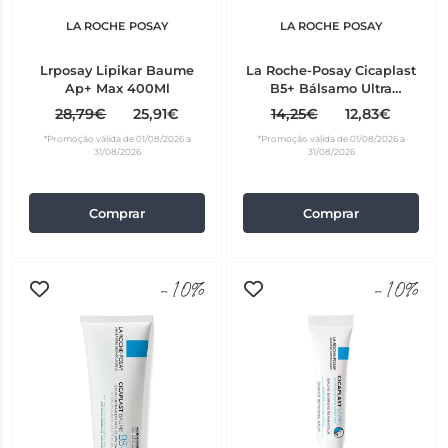
LA ROCHE POSAY
LA ROCHE POSAY
Lrposay Lipikar Baume
La Roche-Posay Cicaplast
Ap+ Max 400Ml
B5+ Bálsamo Ultra
Reparador 40 ml
28,79€
25,91€
14,25€
12,83€
*Promoção válida de 01/08/2026 a
*Promoção válida de 01/08/2026 a
31/08/2026
31/08/2026
Comprar
Comprar
-10%
-10%