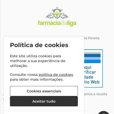
Direção Técnica: Dra. Ana Rita Miranda de Sá Pereira
NIPC: 501064974
Política de cookies
Este site utiliza cookies para
melhorar a sua experiência de
utilização.
Consulte nossa
política de cookies
para obter mais informações.
Cookies essenciais
Autorizado a disponibilizar medicamentos não sujeitos a receita
médica através da Internet pelo Infarmed, I.P.
Aceitar tudo