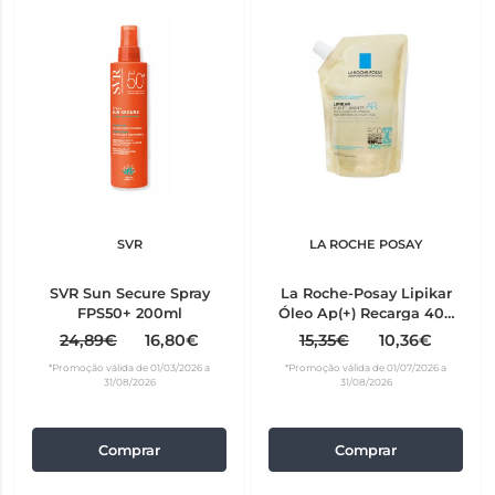
SVR
LA ROCHE POSAY
SVR Sun Secure Spray
La Roche-Posay Lipikar
FPS50+ 200ml
Óleo Ap(+) Recarga 400
ml
24,89€
16,80€
15,35€
10,36€
*Promoção válida de 01/03/2026 a
*Promoção válida de 01/07/2026 a
31/08/2026
31/08/2026
Comprar
Comprar