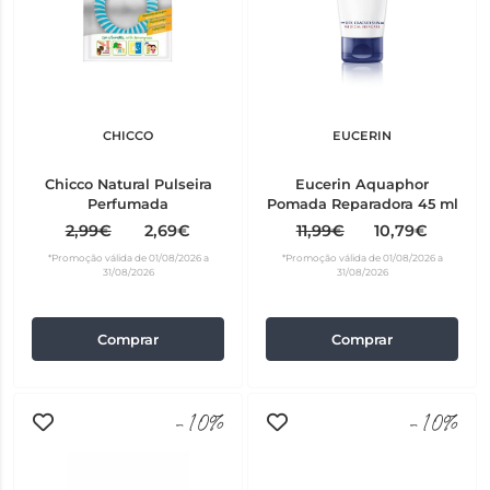
CHICCO
EUCERIN
Chicco Natural Pulseira
Eucerin Aquaphor
Perfumada
Pomada Reparadora 45 ml
2,99€
2,69€
11,99€
10,79€
*Promoção válida de 01/08/2026 a
*Promoção válida de 01/08/2026 a
31/08/2026
31/08/2026
Comprar
Comprar
-10%
-10%