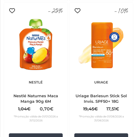
-25%
-10%
NESTLÉ
URIAGE
Nestlé Naturnes Maca
Uriage Bariesun Stick Sol
Manga 90g 6M
Invis. SPF50+ 18G
1,04€
0,70€
19,45€
17,51€
*Promoção válida de 01/01/2026 a
*Promoção válida de 01/08/2026 a
31/12/2026
31/08/2026