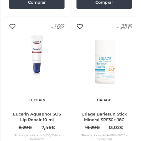
Comprar
Comprar
-10%
-25%
EUCERIN
URIAGE
Eucerin Aquaphor SOS
Uriage Bariesun Stick
Lip Repair 10 ml
Mineral SPF50+ 18G
8,29€
7,46€
19,29€
13,02€
*Promoção válida de 01/08/2026 a
*Promoção válida de 01/04/2026 a
31/08/2026
31/08/2026