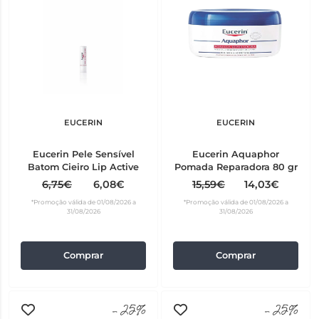
EUCERIN
EUCERIN
Eucerin Pele Sensível
Eucerin Aquaphor
Batom Cieiro Lip Active
Pomada Reparadora 80 gr
6,75€
6,08€
15,59€
14,03€
*Promoção válida de 01/08/2026 a
*Promoção válida de 01/08/2026 a
31/08/2026
31/08/2026
Comprar
Comprar
-25%
-25%