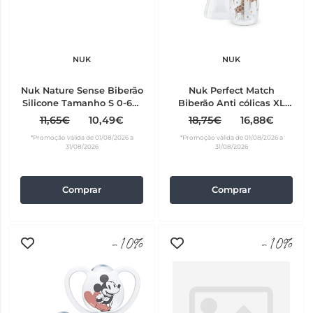
NUK
NUK
Nuk Nature Sense Biberão
Nuk Perfect Match
Silicone Tamanho S 0-6m
Biberão Anti cólicas XL
150 ml
360ml 6M+
11,65€
10,49€
18,75€
16,88€
*Promoção válida de 01/08/2026 a
*Promoção válida de 01/08/2026 a
31/08/2026
31/08/2026
Comprar
Comprar
-10%
-10%