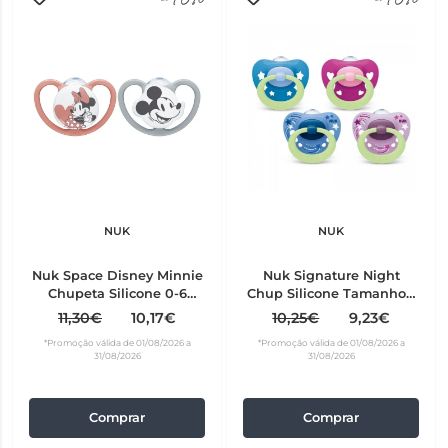
NUK
NUK
Nuk Space Disney Minnie
Nuk Signature Night
Chupeta Silicone 0-6
Chup Silicone Tamanho 1
meses 2 unidades
X2
11,30€
10,17€
10,25€
9,23€
*Promoção válida de 01/08/2026 a
*Promoção válida de 01/08/2026 a
31/08/2026
31/08/2026
Comprar
Comprar