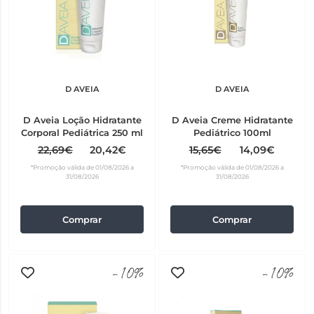
D AVEIA
D AVEIA
D Aveia Loção Hidratante
D Aveia Creme Hidratante
Corporal Pediátrica 250 ml
Pediátrico 100ml
22,69€
20,42€
15,65€
14,09€
*Promoção válida de 01/08/2026 a
*Promoção válida de 01/08/2026 a
31/08/2026
31/08/2026
Comprar
Comprar
-10%
-10%