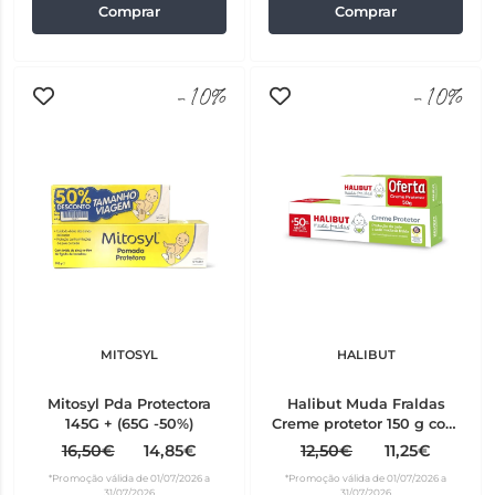
Comprar
Comprar
-10%
-10%
MITOSYL
HALIBUT
Mitosyl Pda Protectora
Halibut Muda Fraldas
145G + (65G -50%)
Creme protetor 150 g com
Oferta de 50% e Creme
16,50€
14,85€
12,50€
11,25€
protetor 50 g
*Promoção válida de 01/07/2026 a
*Promoção válida de 01/07/2026 a
31/07/2026
31/07/2026