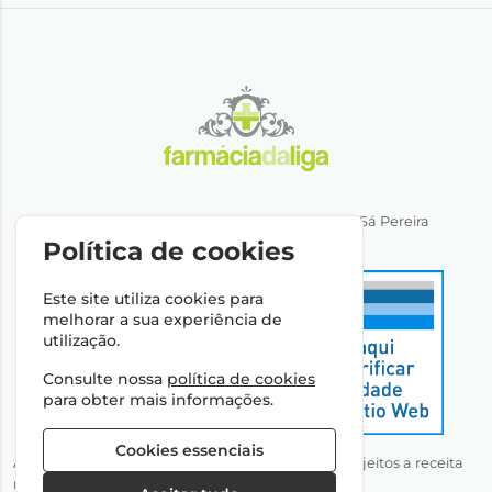
Direção Técnica: Dra. Ana Rita Miranda de Sá Pereira
NIPC: 501064974
Política de cookies
Este site utiliza cookies para
melhorar a sua experiência de
utilização.
Consulte nossa
política de cookies
para obter mais informações.
Cookies essenciais
Autorizado a disponibilizar medicamentos não sujeitos a receita
médica através da Internet pelo Infarmed, I.P.