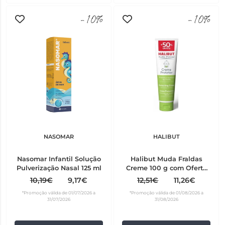
-10%
-10%
NASOMAR
HALIBUT
Nasomar Infantil Solução
Halibut Muda Fraldas
Pulverização Nasal 125 ml
Creme 100 g com Oferta
de 50%
10,19€
9,17€
12,51€
11,26€
*Promoção válida de 01/07/2026 a
*Promoção válida de 01/08/2026 a
31/07/2026
31/08/2026