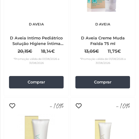
D AVEIA
D AVEIA
D Aveia Intimo Pediátrico
D Aveia Creme Muda
Solução Higiene Íntima
Fralda 75 ml
200 ml
20,15€
18,14€
13,05€
11,75€
*Promoção válida de 01/08/2026 a
*Promoção válida de 01/08/2026 a
31/08/2026
31/08/2026
Comprar
Comprar
-10%
-10%