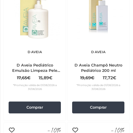
D AVEIA
D AVEIA
D Aveia Pediátrico
D Aveia Champô Neutro
Emulsão Limpeza Pele
Pediátrico 200 ml
Seca 300 ml
17,65€
15,89€
19,69€
17,72€
*Promoção válida de 01/08/2026 a
*Promoção válida de 01/08/2026 a
31/08/2026
31/08/2026
Comprar
Comprar
-10%
-10%