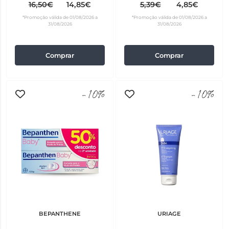
unidades
16,50€
14,85€
5,39€
4,85€
*Promoção válida de 01/08/2026 a
*Promoção válida de 01/08/2026 a
31/08/2026
31/08/2026
Comprar
Comprar
-10%
-10%
BEPANTHENE
URIAGE