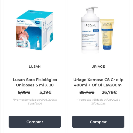
LUSAN
URIAGE
Lusan Soro Fisiológico
Uriage Xemose C8 Cr elip
Unidoses 5 ml X 30
400ml + Of Ol Lav200ml
5,99€
5,39€
29,75€
26,78€
*Promoção válida de 01/08/2026 a
*Promoção válida de 01/08/2026 a
31/08/2026
31/08/2026
Comprar
Comprar